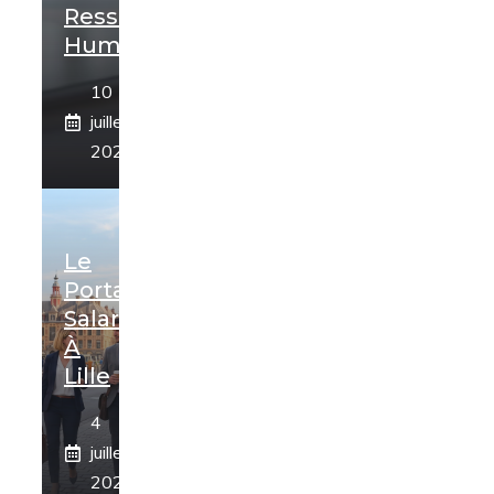
Ressources
Humaines
10
juillet
2026
Le
Portage
Salarial
À
Lille
4
juillet
2026