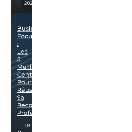
2026
Business-
Focus.fr
:
Les
5
Meilleurs
Centres
Pour
Réussir
Sa
Reconversion
Professionnelle
19