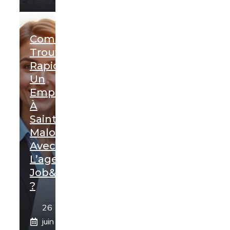
Comment
Trouver
Rapidement
Un
Emploi
À
Saint-
Malo
Avec
L’agence
Job&Box
?
26
juin