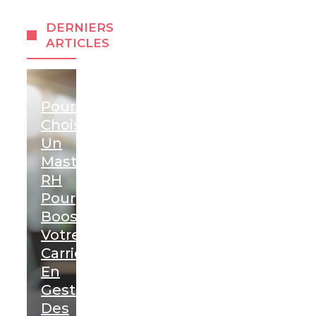
DERNIERS
ARTICLES
Pourquoi
Choisir
Un
Mastère
RH
Pour
Booster
Votre
Carrière
En
Gestion
Des