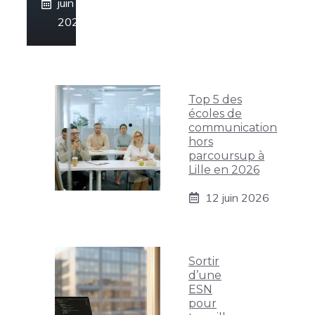
juin
2026
Top 5 des
écoles de
communication
hors
parcoursup à
Lille en 2026
12 juin 2026
Sortir
d’une
ESN
pour