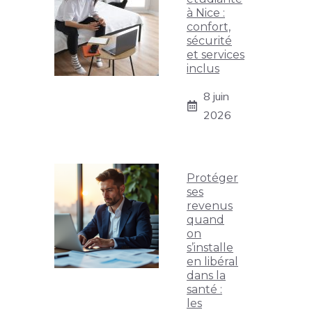
à Nice :
confort,
sécurité
et services
inclus
8 juin
2026
Protéger
ses
revenus
quand
on
s’installe
en libéral
dans la
santé :
les