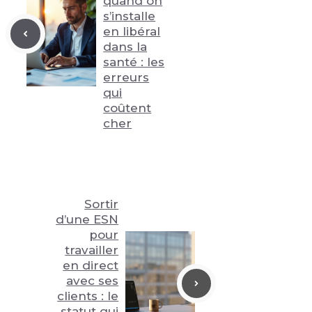
quand on
s’installe
en libéral
dans la
santé : les
erreurs
qui
coûtent
cher
Sortir
d’une ESN
pour
travailler
en direct
avec ses
clients : le
statut qui