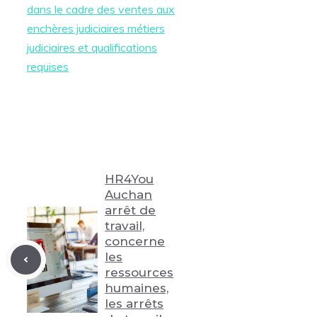
dans le cadre des ventes aux
enchères judiciaires métiers
judiciaires et qualifications
requises
HR4You
Auchan
arrêt de
travail,
concerne
les
ressources
humaines,
les arrêts