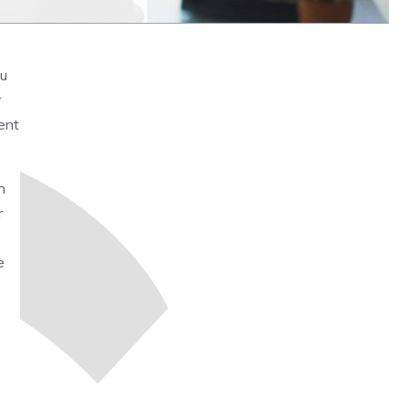
du
r
ment
n
r
e