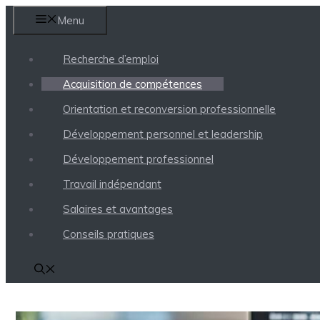
Aller
Menu
au
contenu
Recherche d’emploi
Acquisition de compétences
Orientation et reconversion professionnelle
Développement personnel et leadership
Développement professionnel
Travail indépendant
Salaires et avantages
Conseils pratiques