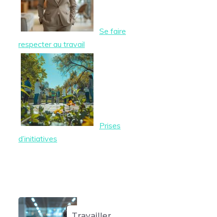
Se faire
respecter au travail
Prises
d’initiatives
Travailler