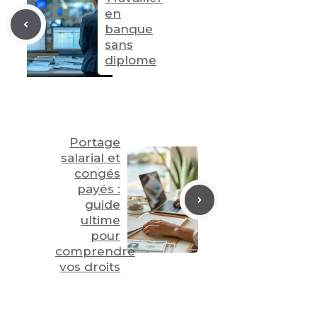
en
banque
sans
diplome
Portage
salarial et
congés
payés :
guide
ultime
pour
comprendre
vos droits