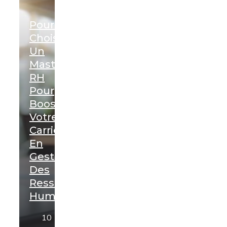
Pourquoi
Choisir
Un
Mastère
RH
Pour
Booster
Votre
Carrière
En
Gestion
Des
Ressources
Humaines
10