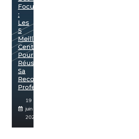
Focus.fr
:
Les
5
Meilleurs
Centres
Pour
Réussir
Sa
Reconversion
Professionnelle
19
juin
2026