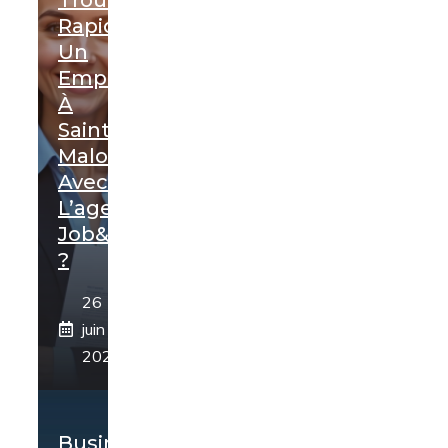
Rapidement
Un
Emploi
À
Saint-
Malo
Avec
L’agence
Job&Box
?
26
juin
2026
Business-