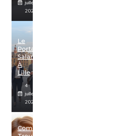
juillet
2026
Le
Portage
Salarial
À
Lille
4
juillet
2026
Comment
Trouver