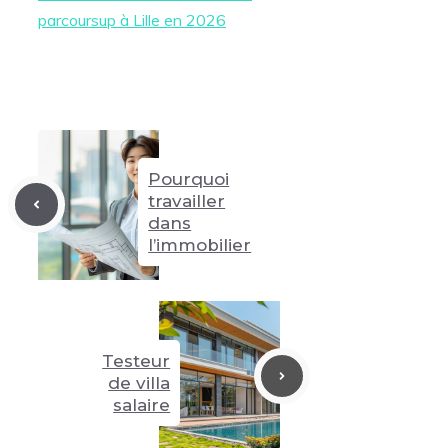
parcoursup à Lille en 2026
Pourquoi
travailler
dans
l’immobilier
Testeur
de villa
salaire