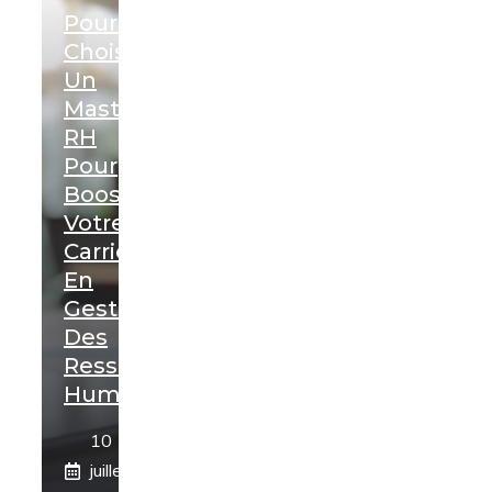
Pourquoi
Choisir
Un
Mastère
RH
Pour
Booster
Votre
Carrière
En
Gestion
Des
Ressources
Humaines
10
juillet