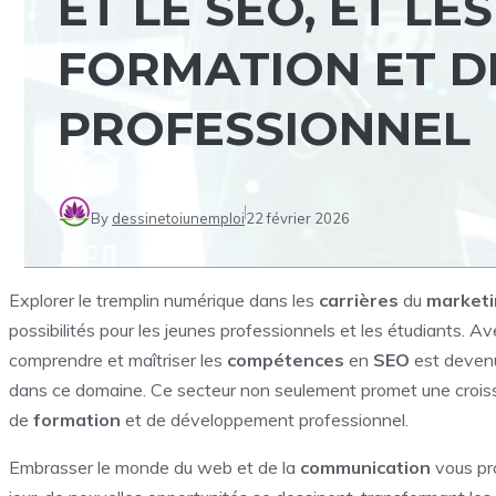
ET LE SEO, ET L
FORMATION ET 
PROFESSIONNEL
By
dessinetoiunemploi
22 février 2026
Explorer le tremplin numérique dans les
carrières
du
marketi
possibilités pour les jeunes professionnels et les étudiants. 
comprendre et maîtriser les
compétences
en
SEO
est devenu
dans ce domaine. Ce secteur non seulement promet une croissan
de
formation
et de développement professionnel.
Embrasser le monde du web et de la
communication
vous pr