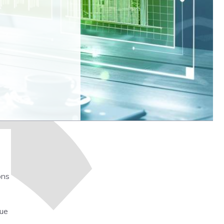
ons
que