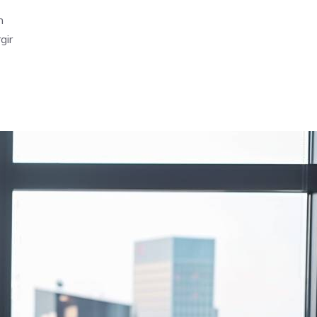
n
gir