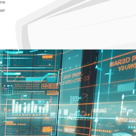
ême
mer