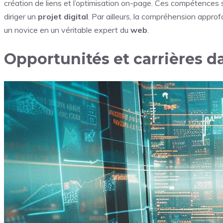
création de liens et l’optimisation on-page. Ces compétences 
diriger un
projet digital
. Par ailleurs, la compréhension appr
un novice en un véritable expert du
web
.
Opportunités et carrières da