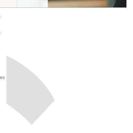
s
s
ses