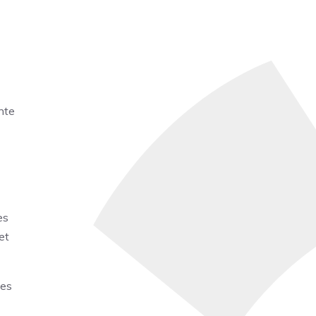
nte
es
et
les