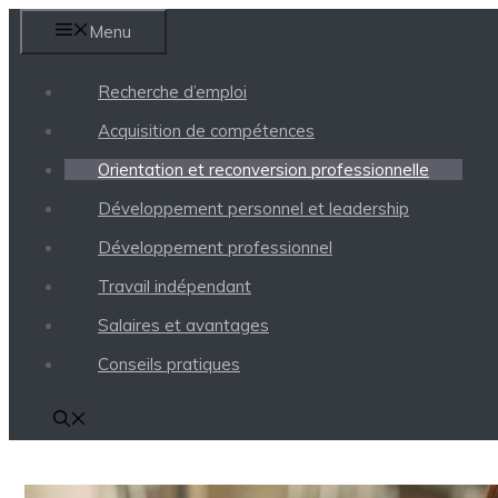
Aller
Menu
au
contenu
Recherche d’emploi
Acquisition de compétences
Orientation et reconversion professionnelle
Développement personnel et leadership
Développement professionnel
Travail indépendant
Salaires et avantages
Conseils pratiques